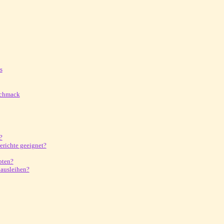
s
schmack
?
erichte geeignet?
pten?
 ausleihen?