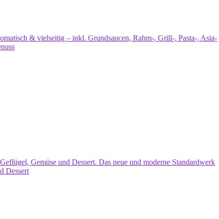
atisch & vielseitig – inkl. Grundsaucen, Rahm-, Grill-, Pasta-, Asia-
enuss
h, Geflügel, Gemüse und Dessert. Das neue und moderne Standardwerk
d Dessert