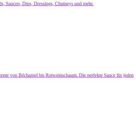
s, Saucen, Dips, Dressings, Chutneys und mehr.
pte von Béchamel bis Rotweinschaum. Die perfekte Sauce für jeden