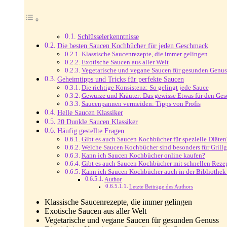
Schlüsselerkenntnisse
Die besten Saucen Kochbücher für jeden Geschmack
Klassische Saucenrezepte, die immer gelingen
Exotische Saucen aus aller Welt
Vegetarische und vegane Saucen für gesunden Genus
Geheimtipps und Tricks für perfekte Saucen
Die richtige Konsistenz: So gelingt jede Sauce
Gewürze und Kräuter: Das gewisse Etwas für den Ge
Saucenpannen vermeiden: Tipps von Profis
Helle Saucen Klassiker
20 Dunkle Saucen Klassiker
Häufig gestellte Fragen
Gibt es auch Saucen Kochbücher für spezielle Diäten
Welche Saucen Kochbücher sind besonders für Grillg
Kann ich Saucen Kochbücher online kaufen?
Gibt es auch Saucen Kochbücher mit schnellen Reze
Kann ich Saucen Kochbücher auch in der Bibliothek
Author
Letzte Beiträge des Authors
Klassische Saucenrezepte, die immer gelingen
Exotische Saucen aus aller Welt
Vegetarische und vegane Saucen für gesunden Genuss