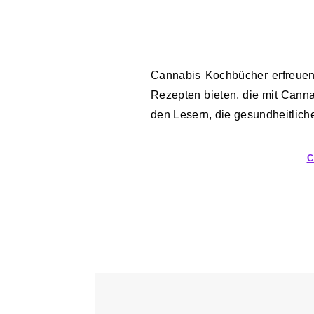
Cannabis Kochbücher erfreuen sich großer Beliebtheit, da sie eine Vielzahl von
Rezepten bieten, die mit Cann
den Lesern, die gesundheitlich
C